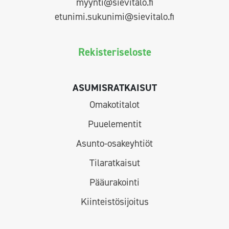
myynti@sievitalo.fi
etunimi.sukunimi@sievitalo.fi
Rekisteriseloste
ASUMISRATKAISUT
Omakotitalot
Puuelementit
Asunto-osakeyhtiöt
Tilaratkaisut
Pääurakointi
Kiinteistösijoitus